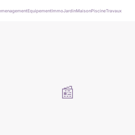
emenagement
Equipement
Immo
Jardin
Maison
Piscine
Travaux
📰