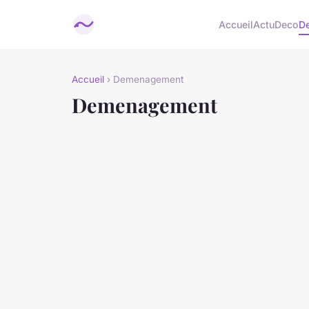
Accueil
Actu
Deco
D
Accueil
› Demenagement
Demenagement