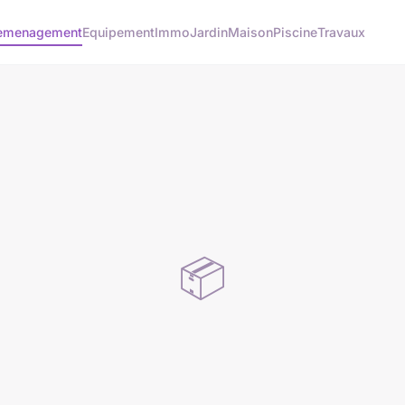
emenagement
Equipement
Immo
Jardin
Maison
Piscine
Travaux
📦