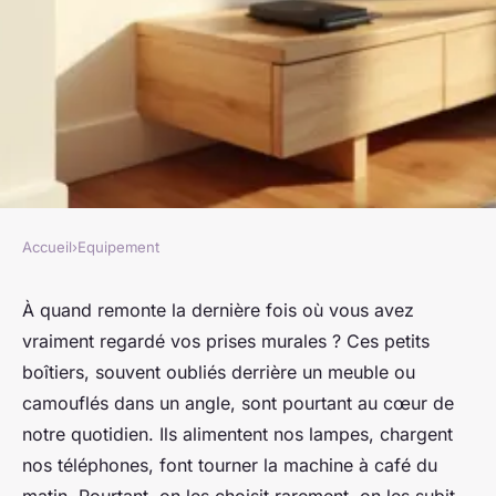
Accueil
›
Equipement
EQUIPEMENT
Les indispensables prises
À quand remonte la dernière fois où vous avez
vraiment regardé vos prises murales ? Ces petits
électriques pour un meilleur
boîtiers, souvent oubliés derrière un meuble ou
confort
camouflés dans un angle, sont pourtant au cœur de
notre quotidien. Ils alimentent nos lampes, chargent
Fabien
•
29/06/2026 08:05
•
10 min de lecture
nos téléphones, font tourner la machine à café du